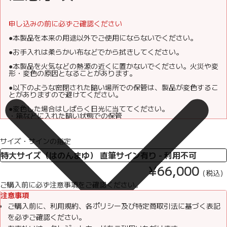
申し込みの前に必ずご確認ください
●本製品を本来の用途以外でご使用にならないでください。
●お手入れは柔らかい布などでから拭きしてください。
●本製品を火気などの熱源の近くに置かないでください。火災や変
形・変色の原因となることがあります。
●以下のような密閉された暗い場所での保管は、製品が変色するこ
とがありますので避けてください。
●変色した場合はしばらく日光に当ててください。
・箱などに入れた暗い状態での保管
・紫外線が不足する状態での保管
●直置きで使用される場合は、付属の金属製脚を本体のネジ穴に確
サイズ・サインの指定
実に止めてください。
●テーブルの上などで引きずらないようにご注意ください。表面な
どを傷つけることがあります。
¥66,000
（税込）
●落下や転倒による破損のおそれがありますので、水平な安定した
ご購入前に必ず注意事項をご確認ください。
場所に置いてご使用ください。
注意事項
●壁に取り付ける際は、吊るし金具や壁の強度を確認して、落下し
ご購入前に、利用規約、各ポリシー及び特定商取引法に基づく表記
ないように安全な状態で固定してください。取り付けに不具合が
あると、落下により破損する場合があります。
を必ずご確認ください。